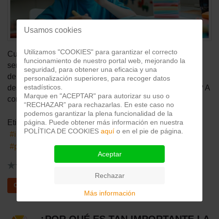
Usamos cookies
Utilizamos "COOKIES" para garantizar el correcto
Cuando somos niños vemos un mundo más simple y
funcionamiento de nuestro portal web, mejorando la
sencillo sin plantearnos muchas de las cuestiones que
seguridad, para obtener una eficacia y una
debatimos cuando llegamos a la edad adulta cuando
personalización superiores, para recoger datos
estadísticos.
desarrollamos el pensamiento crítico. ¿En qué consiste? A
Marque en "ACEPTAR" para autorizar su uso o
continuación te lo contamos.
“RECHAZAR” para rechazarlas. En este caso no
podemos garantizar la plena funcionalidad de la
página. Puede obtener más información en nuestra
Etiquetas:
POLÍTICA DE COOKIES
aquí
o en el pie de página.
infancia
decisiones
padres
niños
pensamiento crítico
Aceptar
0
Rechazar
3869 visitas
0 Comentarios
Continuar leyendo
Más información