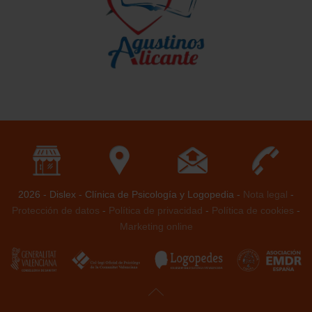
2026 - Dislex - Clínica de Psicología y Logopedia -
Nota legal
-
Protección de datos
-
Política de privacidad
-
Política de cookies
-
Marketing online