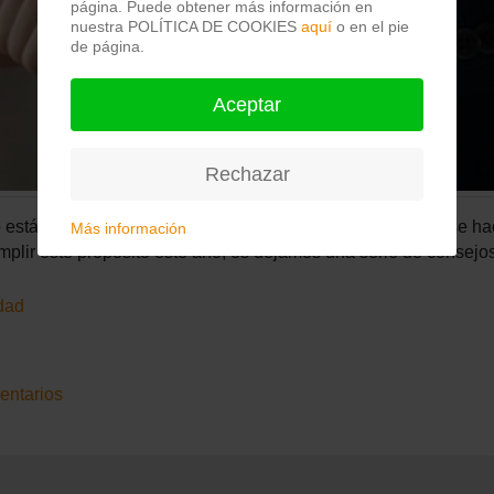
página. Puede obtener más información en
nuestra POLÍTICA DE COOKIES
aquí
o en el pie
de página.
Aceptar
Rechazar
 está a la vuelta de la esquina, uno de los propósitos que se h
Más información
umplir este propósito este año, os dejamos una serie de consejos
dad
entarios