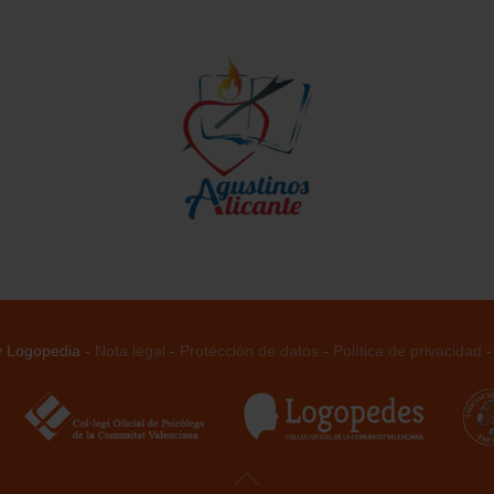
 y Logopedia -
Nota legal
-
Protección de datos
-
Política de privacidad