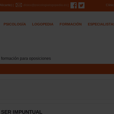
Clíni
Alicante) |
dislex@psicologialogopedia.es
|
PSICOLOGÍA
LOGOPEDIA
FORMACIÓN
ESPECIALISTA
a formación para oposiciones
 SER IMPUNTUAL