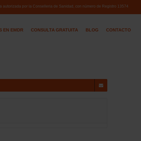
ca autorizada por la Conselleria de Sanidad, con número de Registro
13574
S EN EMDR
CONSULTA GRATUITA
BLOG
CONTACTO