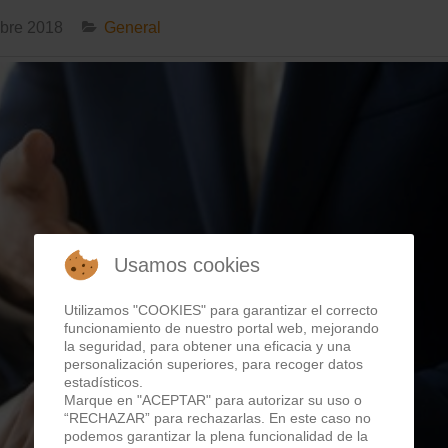
mbre 2018
General
Usamos cookies
Utilizamos "COOKIES" para garantizar el correcto
funcionamiento de nuestro portal web, mejorando
la seguridad, para obtener una eficacia y una
personalización superiores, para recoger datos
estadísticos.
Marque en "ACEPTAR" para autorizar su uso o
“RECHAZAR” para rechazarlas. En este caso no
podemos garantizar la plena funcionalidad de la