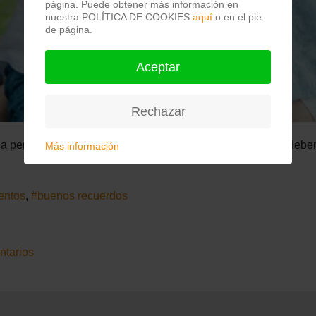
página. Puede obtener más información en
nuestra POLÍTICA DE COOKIES
aquí
o en el pie
de página.
Aceptar
Rechazar
toda persona. Y pese a que lo intentemos, es innegable que d
Más información
entos
buenos recuerdos
tarios