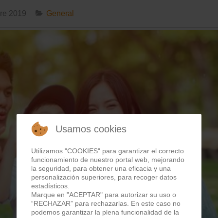
bre 2019
General
Usamos cookies
Utilizamos "COOKIES" para garantizar el correcto
funcionamiento de nuestro portal web, mejorando
la seguridad, para obtener una eficacia y una
personalización superiores, para recoger datos
estadísticos.
Marque en "ACEPTAR" para autorizar su uso o
“RECHAZAR” para rechazarlas. En este caso no
podemos garantizar la plena funcionalidad de la