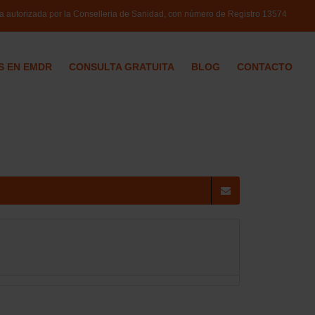
ca autorizada por la Conselleria de Sanidad, con número de Registro
13574
S EN EMDR
CONSULTA GRATUITA
BLOG
CONTACTO