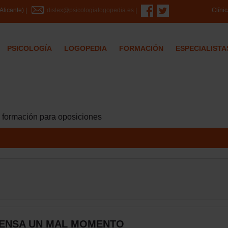
Clíni
Alicante) |
dislex@psicologialogopedia.es
|
PSICOLOGÍA
LOGOPEDIA
FORMACIÓN
ESPECIALISTA
a formación para oposiciones
ENSA UN MAL MOMENTO