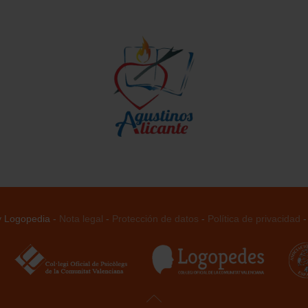
 y Logopedia -
Nota legal
-
Protección de datos
-
Política de privacidad