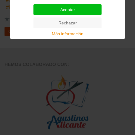
hipocondría
Aceptar
0
Rechazar
4623 visitas
0 Comentarios
Continuar leyendo
Más información
HEMOS COLABORADO CON: