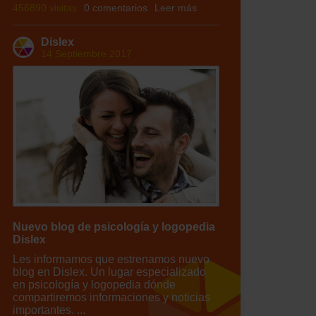
456890 visitas
0 comentarios
Leer más
Dislex
14 Septiembre 2017
Nuevo blog de psicología y logopedia
Dislex
Les informamos que estrenamos nuevo
blog en Dislex. Un lugar especializado
en psicología y logopedia dónde
compartiremos informaciones y noticias
importantes. ...