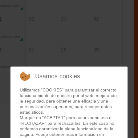
 publicaciones
9
20
21
22
 publicaciones
6
27
28
29
 publicaciones
Usamos cookies
Utilizamos "COOKIES" para garantizar el correcto
funcionamiento de nuestro portal web, mejorando
la seguridad, para obtener una eficacia y una
personalización superiores, para recoger datos
estadísticos.
Marque en "ACEPTAR" para autorizar su uso o
“RECHAZAR” para rechazarlas. En este caso no
podemos garantizar la plena funcionalidad de la
página. Puede obtener más información en