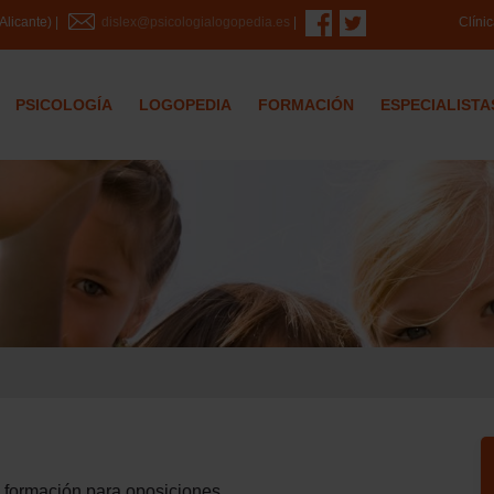
Clíni
Alicante) |
dislex@psicologialogopedia.es
|
PSICOLOGÍA
LOGOPEDIA
FORMACIÓN
ESPECIALISTA
a formación para oposiciones