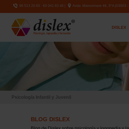
96 513 20 60 - 60 041 83 46
|
Avda. Maisonnave 46, 3º A (03003 - 
DISLEX
Psicología Infantil y Juvenil
BLOG DISLEX
Blog de Dislex sobre psicología y logopedia y l