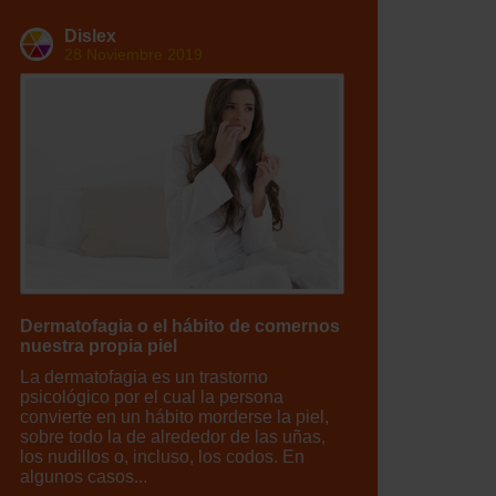
Dislex
28 Noviembre 2019
Dermatofagia o el hábito de comernos
nuestra propia piel
La dermatofagia es un trastorno
psicológico por el cual la persona
convierte en un hábito morderse la piel,
sobre todo la de alrededor de las uñas,
los nudillos o, incluso, los codos. En
algunos casos...