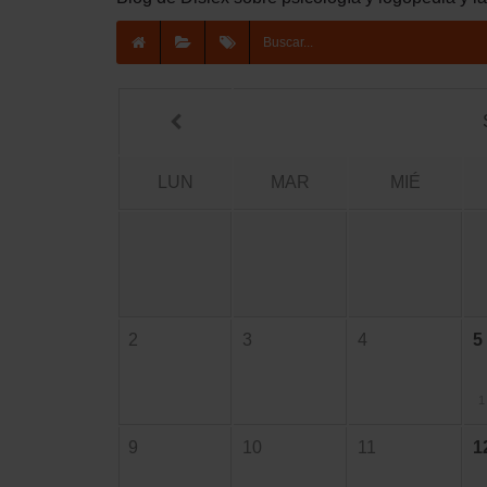
LUN
MAR
MIÉ
2
3
4
5
1
9
10
11
1