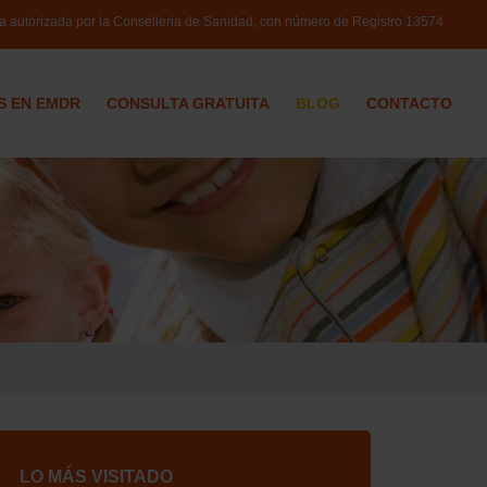
ca autorizada por la Conselleria de Sanidad, con número de Registro
13574
S EN EMDR
CONSULTA GRATUITA
BLOG
CONTACTO
LO MÁS VISITADO