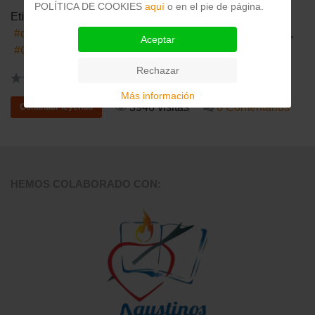
POLÍTICA DE COOKIES
aquí
o en el pie de página.
Etiquetas:
desempleo
consejos
despido
desarrolo personal
Aceptar
CV
Rechazar
0
Más información
3946 visitas
0 Comentarios
Continuar leyendo
HEMOS COLABORADO CON: